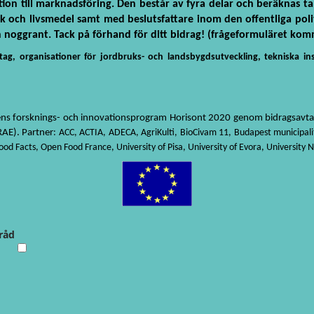
ktion till marknadsföring. Den består av fyra delar och beräknas 
och livsmedel samt med beslutsfattare inom den offentliga polit
noggrant. Tack på förhand för ditt bidrag! (frågeformuläret komme
ag, organisationer för jordbruks- och landsbygdsutveckling, tekniska ins
onens forsknings- och innovationsprogram Horisont 2020 genom bidragsavt
RAE). Partner
: ACC, ACTIA, ADECA, AgriKulti, BioCivam 11, Budapest municipal
 Facts, Open Food France, University of Pisa, University of Evora, University 
råd