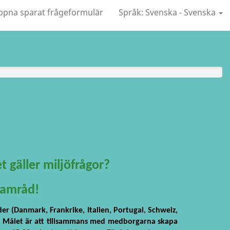
pna sparat frågeformulär
Språk: Svenska - Svenska
t gäller miljöfrågor?
samråd!
r (Danmark, Frankrike, Italien, Portugal, Schweiz,
ar. Målet är att tillsammans med medborgarna skapa