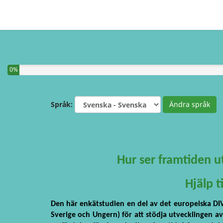
You have completed 0% of this survey
0%
Språk:
Ändra språk
Hur ser framtiden ut
Hjälp 
Den här enkätstudien en del av det europeiska DIV
Sverige och Ungern) för att stödja utvecklingen a