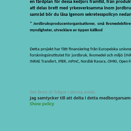
en färdplan för dessa kedjors framtid, från produ
att delas brett med yrkesverksamma inom jordbruk 
samråd bör du läsa igenom sekretesspolicyn nedan 
*
Jordbruksproducentorganisationer, små livsmedelsföret
myndigheter, utvecklare av öppen källkod
Detta projekt har fått finansiering från Europeiska uni
forskningsinstitutet för jordbruk, livsmedel och miljö (IN
INRAE Transfert, IPBR, mPmC, Nordisk Ravara, OMKI, Open Food
Det finns 31 frågor i denna enkät.
Jag samtycker till att delta i detta medborgarsam
Show policy