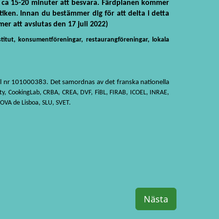
ta ca 15-20 minuter att besvara. Färdplanen kommer
iken. Innan du bestämmer dig för att delta i detta
r att avslutas den 17 juli 2022)
titut, konsumentföreningar, restaurangföreningar, lokala
al nr 101000383. Det samordnas av det franska nationella
ity, CookingLab, CRBA, CREA, DVF, FiBL, FIRAB, ICOEL, INRAE,
NOVA de Lisboa, SLU, SVET.
Nästa