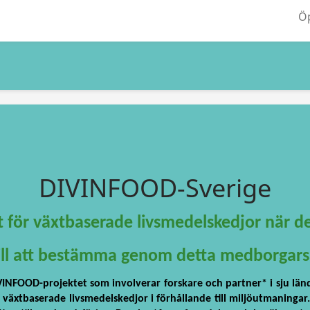
Öp
DIVINFOOD-Sverige
 för växtbaserade livsmedelskedjor när de
till att bestämma genom detta medborgar
INFOOD-projektet som involverar forskare och partner* i sju lände
v växtbaserade livsmedelskedjor i förhållande till miljöutmaning